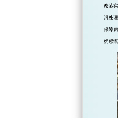
改落
滑处理
保障
奶感慨