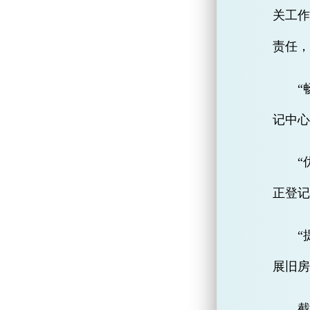
关工作
责任，
“
记中心
“
正登记
“
展旧房
截