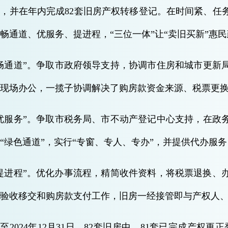
，并在年内完成82套旧房产权转移登记。在时间紧、任
畅通道、优服务、提进程，“三位一体”让“卖旧买新”惠
畅通道”。争取市政府领导支持，协调市住房和城市更新
现场办公，一揽子协调解决了购房款资金来源、税票更
优服务”。争取市税务局、市不动产登记中心支持，在政
“绿色通道”，实行“专窗、专人、专办”，并提供代办服务
提进程”。优化办事流程，精简收件资料，将税票退换、
验收移交和购房款支付工作，旧房一经接管即与产权人
至2024年12月31日，82套旧房中，81套已完成产权