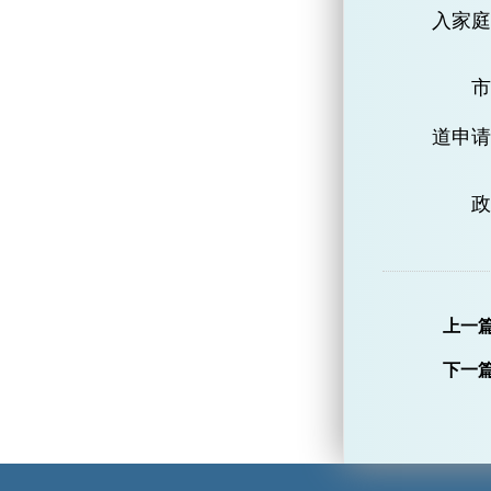
入家庭
道申请
政
上一
下一