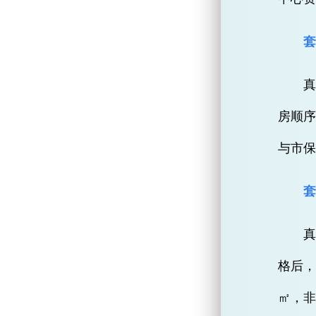
套
房顺
与市
套
格后，
㎡，非