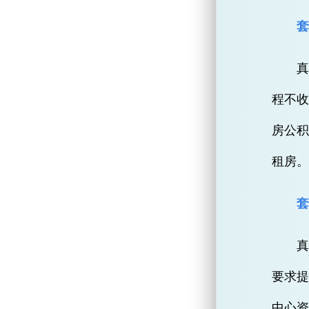
程不
房公积
租房
真
要求
中心