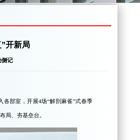
复”开新局
动侧记
梦婷
各部室，开展4场“解剖麻雀”式春季
篇布局、夯基垒台。