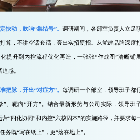
定快动，吹响“集结号”。
调研期间，各部室负责人立足
讲打算，不讲空话套话，亮出实招硬招。从党建品牌深度
细化提升到内控流程优化再造，一张张“作战图”清晰铺
紧迫感。
准把脉，开出“对症方”。
每调研一个部室，领导班子都
诊”、靶向“开方”。结合最新形势与公司实际，领导班
运营“四化协同”和内控“六核固本”的实施路径，并要求
任务既“写在纸上”，更“落在地上”。