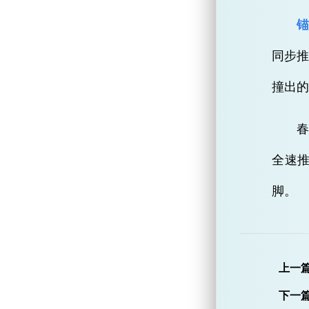
锚
同步推
撞出的
春
全速
脚。
上一
下一