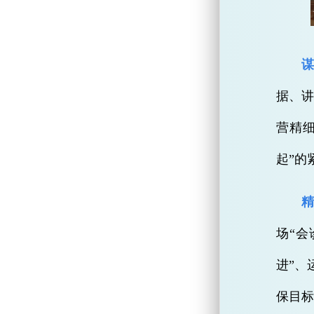
谋
据、
营精
起”的
精
场“会
进”、
保目标